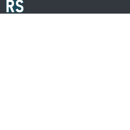
RezScale Modeling
Breesaapstraat 21,
1975 CA IJmuiden
085 301 93 56
Info@rezscale.com
sales@rezscale.com
BTW. NL864110674B01
KVK. 86844261
© 2025 RezScale Modeling - Alle rechten voorbehouden.
MEER OVER 3D
DIENSTEN
3D Print Bedrijf
3D Printen
Contact
3D Scannen