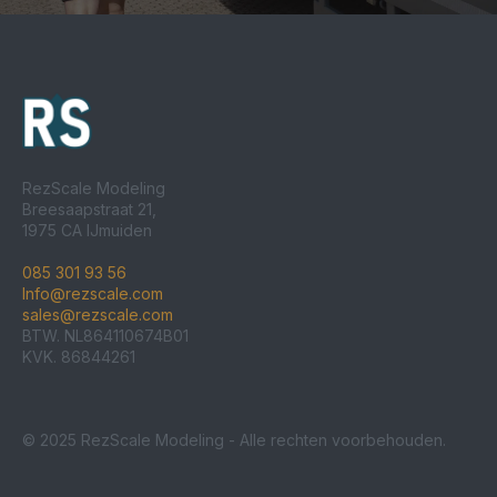
RezScale Modeling
Breesaapstraat 21,
1975 CA IJmuiden
085 301 93 56
Info@rezscale.com
sales@rezscale.com
BTW. NL864110674B01
KVK. 86844261
© 2025 RezScale Modeling - Alle rechten voorbehouden.