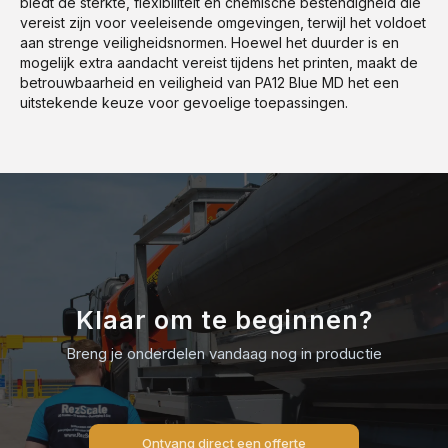
biedt de sterkte, flexibiliteit en chemische bestendigheid die
vereist zijn voor veeleisende omgevingen, terwijl het voldoet
aan strenge veiligheidsnormen. Hoewel het duurder is en
mogelijk extra aandacht vereist tijdens het printen, maakt de
betrouwbaarheid en veiligheid van PA12 Blue MD het een
uitstekende keuze voor gevoelige toepassingen.
Klaar om te beginnen?
Breng je onderdelen vandaag nog in productie
Ontvang direct een offerte