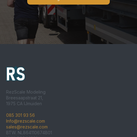
RezScale Modeling
Breesaapstraat 21,
1975 CA IJmuiden
085 301 93 56
Info@rezscale.com
sales@rezscale.com
BTW. NL864110674B01