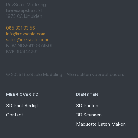
RezScale Modeling
Breesaapstraat 21,
1975 CA IJmuiden
085 301 93 56
Info@rezscale.com
sales@rezscale.com
BTW. NL864110674B01
KVK. 86844261
© 2025 RezScale Modeling - Alle rechten voorbehouden.
MEER OVER 3D
DIENSTEN
3D Print Bedrijf
3D Printen
Contact
3D Scannen
Maquette Laten Maken