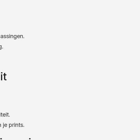
assingen.
g.
it
teit.
je prints.