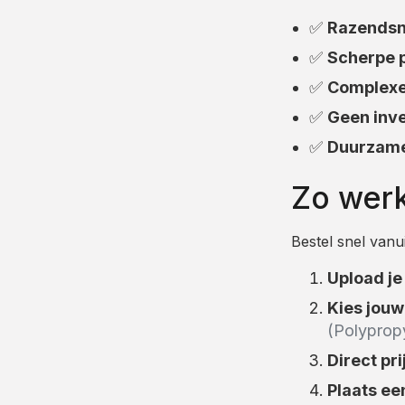
✅
Razendsne
✅
Scherpe p
✅
Complexe
✅
Geen inve
✅
Duurzame
Zo werk
Bestel snel van
Upload je
Kies jouw
(Polyprop
Direct pr
Plaats ee