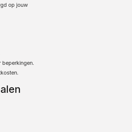
rgd op jouw
.
 beperkingen.
tkosten.
alen