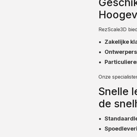
Geschik
Hoogev
RezScale3D bied
Zakelijke kl
Ontwerpers 
Particulier
Onze specialiste
Snelle 
de snel
Standaardl
Spoedlever