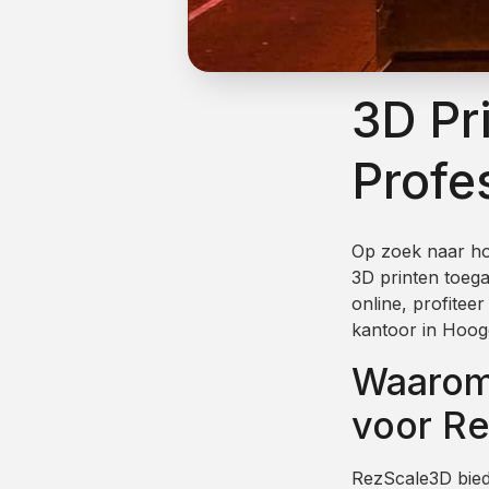
3D Pr
Profe
Op zoek naar h
3D printen toega
online, profitee
kantoor in Hoog
Waarom 
voor R
RezScale3D biedt