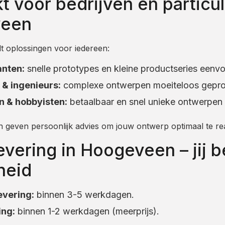
t voor bedrijven én particul
een
t oplossingen voor iedereen:
anten:
snelle prototypes en kleine productseries eenv
& ingenieurs:
complexe ontwerpen moeiteloos gepr
en & hobbyisten:
betaalbaar en snel unieke ontwerpen
n geven persoonlijk advies om jouw ontwerp optimaal te rea
levering in Hoogeveen – jij b
heid
evering:
binnen 3-5 werkdagen.
ing:
binnen 1-2 werkdagen (meerprijs).