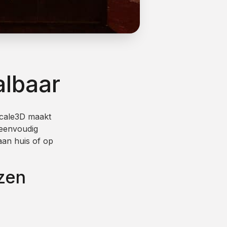
albaar
cale3D maakt
 eenvoudig
aan huis of op
zen