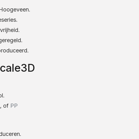
 Hoogeveen.
series.
rijheid.
 geregeld.
produceerd.
Scale3D
l.
, of
PP
duceren.