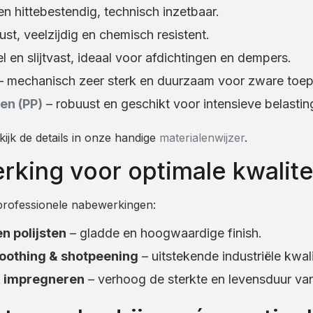
en hittebestendig, technisch inzetbaar.
st, veelzijdig en chemisch resistent.
el en slijtvast, ideaal voor afdichtingen en dempers.
 mechanisch zeer sterk en duurzaam voor zware toep
en (PP)
– robuust en geschikt voor intensieve belastin
jk de details in onze handige
materialenwijzer
.
king voor optimale kwalite
professionele nabewerkingen:
n polijsten
– gladde en hoogwaardige finish.
oothing & shotpeening
– uitstekende industriële kwali
& impregneren
– verhoog de sterkte en levensduur van 