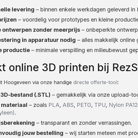
lle levering
– binnen enkele werkdagen geleverd in
rijzen
– voordelig voor prototypes en kleine productie
 ontwerpen zonder meerprijs
– onbeperkte ontwerpv
stering in apparatuur nodig
– alles makkelijk online
 productie
– minimale verspilling en milieubewust ge
t online 3D printen bij Rez
uit Hoogeveen via onze handige
directe offerte-tool
:
 3D-bestand (.STL)
– gemakkelijk via onze upload-too
 materiaal
– zoals
PLA
,
ABS
,
PETG
,
TPU
,
Nylon PA12
yleen)
.
ijsberekening
– transparant en zonder verrassingen.
nvoudig jouw bestelling
– wij starten meteen met pro