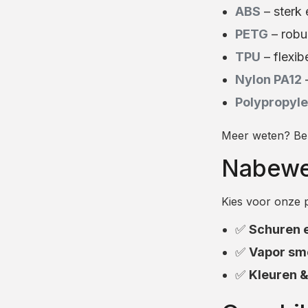
ABS
– sterk 
PETG
– robuu
TPU
– flexib
Nylon PA12
–
Polypropyle
Meer weten? Beki
Nabewer
Kies voor onze 
✅
Schuren e
✅
Vapor sm
✅
Kleuren 