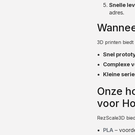
Snelle le
adres.
Wanneer
3D printen biedt
Snel prototy
Complexe v
Kleine seri
Onze ho
voor H
RezScale3D biedt
PLA
– voorde