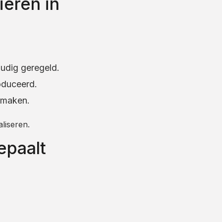
ieren in
oudig geregeld.
oduceerd.
 maken.
liseren.
epaalt