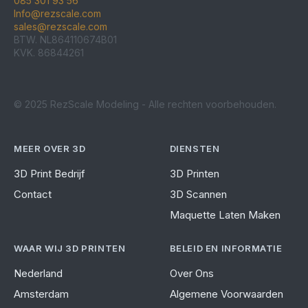
085 301 93 56
Info@rezscale.com
sales@rezscale.com
BTW. NL864110674B01
KVK. 86844261
© 2025 RezScale Modeling - Alle rechten voorbehouden.
MEER OVER 3D
DIENSTEN
3D Print Bedrijf
3D Printen
Contact
3D Scannen
Maquette Laten Maken
WAAR WIJ 3D PRINTEN
BELEID EN INFORMATIE
Nederland
Over Ons
Amsterdam
Algemene Voorwaarden