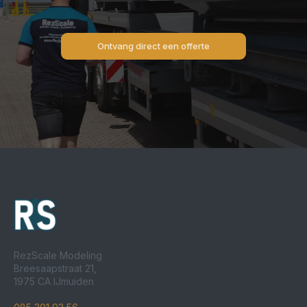
Ontvang direct een offerte
RezScale Modeling
Breesaapstraat 21,
1975 CA IJmuiden