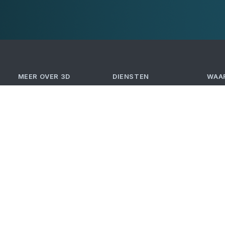
MEER OVER 3D
DIENSTEN
WAAR
3D Print Bedrijf
3D Printen
Nede
Contact
3D Scannen
Amst
Maquette Laten Maken
Haar
IJmu
Belg
Antw
Brug
Gent
Zie a