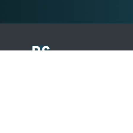
RezScale Modeling
Breesaapstraat 21,
1975 CA IJmuiden
085 301 93 56
Info@rezscale.com
sales@rezscale.com
BTW. NL864110674B01
KVK. 86844261